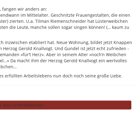
, fangen wir anders an:
endwann im Mittelalter. Geschnitzte Frauengestalten, die einen
ster) zierten. U.a. Tilman Riemenschneider hat Lüsterweibchen
pten die Leute, manche sollen sogar singen können! (… kaum zu
ich inzwischen etabliert hat. Neue Wohnung, bildet jetzt Knappen
 Herzog Gerold Knallvogt. Und Gundel ist jetzt echt zufrieden -
iemanden »für’t Herz«. Aber in seinem Alter »noch’n Weibchen
ibel…« Da macht ihm der Herzog Gerold Knallvogt ein wertvolles
eibchen…
es erfüllten Arbeitslebens nun doch noch seine große Liebe.